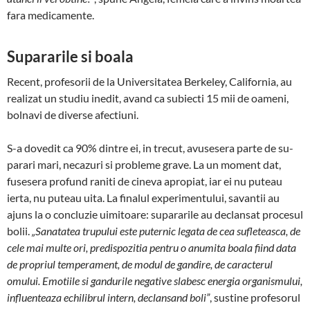
fara medi­camente.
Supararile si boala
Recent, profesorii de la Universitatea Berkeley, Ca­lifornia, au
realizat un studiu inedit, avand ca subiecti 15 mii de oameni,
bolnavi de diverse afectiuni.
S-a dovedit ca 90% dintre ei, in trecut, avusesera parte de su­
parari mari, necazuri si probleme grave. La un mo­ment dat,
fusesera profund raniti de cineva apropiat, iar ei nu puteau
ierta, nu puteau uita. La finalul expe­ri­mentului, savantii au
ajuns la o concluzie uimitoare: supararile au declansat procesul
bolii.
„Sanatatea tru­pului este puternic legata de cea sufleteasca, de
cele mai multe ori, predispozitia pentru o anumita boala fiind data
de propriul temperament, de modul de gan­dire, de caracterul
omului. Emotiile si gandurile nega­tive slabesc energia orga­nismului,
influenteaza echi­librul intern, declan­sand boli”
, sustine profesorul