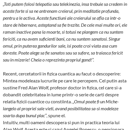
„Toti putem folosi telepatia sau telekinezia, insa trebuie sa credem in
aceste forte si sa ne antrenam creierul, prin medi­ta­tie profunda,
pentru a le activa. Aceste functiuni ale cre­­ierului se afla ca intr-o
stare de hibernare, astep­tand sa fie trezite. De cele mai multe ori, ele
raman inac­­tive pana la moarte, si totusi ne plangem ca nu sun­tem
fericiti, ca nu avem suficienti bani, ca nu sun­tem sanatosi. Singur
omul, prin puterea gandurilor sale, isi poate croi viata asa cum
doreste. Poate alege sa fie sanatos sau sa sufere, sa traiasca fericit
sau in mi­zerie! Cheia o reprezinta propriul gand!”.
Recent, cercetatorii in fizica cuantica au facut o desco­perire:
Mintea modeleaza lucrurile pe care le per­cepem. Cel putin asta
sustine Fred Alan Wolf, profesor doctor in fizica, cel care si-a
dobandit celebritatea in lu­me printr-o serie de carti despre
relatia fizicii cuan­tice cu constiinta.
„Omul poate fi un Miche­
langelo al propriei sale vieti, avand posibilitatea sa-si modeleze
soarta dupa bunul plac”
, spune el.
Intuitiv, multi oameni descopera si pun in practica teoria lui
Alan Wolf. Acesta este si cazul Angelei Po­pescu, o pensionara