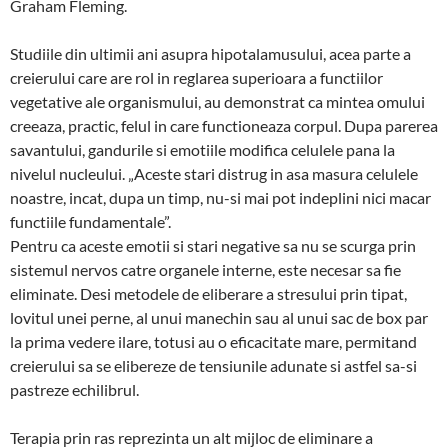
Gra­ham Fleming.
Studiile din ultimii ani asupra hipotalamusului, acea parte a
creierului care are rol in reglarea supe­rioa­ra a functiilor
vegetative ale organismului, au de­mons­trat ca mintea omului
creeaza, practic, felul in care functioneaza corpul. Dupa parerea
sa­vantului, gan­du­rile si emotiile modifica celulele pana la
nivelul nu­cle­ului. „Aceste stari distrug in asa masura celulele
noas­tre, incat, du­pa un timp, nu-si mai pot in­deplini nici macar
func­tiile funda­men­tale”.
Pentru ca aceste emotii si stari negative sa nu se scurga prin
sis­temul nervos catre organele inter­ne, este necesar sa fie
eliminate. Desi me­todele de eliberare a stre­sului prin tipat,
lovitul unei perne, al unui ma­nechin sau al unui sac de box par
la prima ve­dere ila­re, totusi au o eficacitate ma­re, permitand
creie­rului sa se elibe­re­ze de tensiunile a­du­nate si astfel sa-si
pas­treze echilibrul.
Terapia prin ras repre­zin­ta un alt mijloc de elimi­nare a