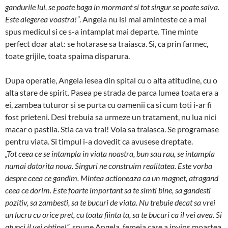
gandurile lui, se poate ba­ga in mormant si tot singur se poate salva.
Este ale­gerea voastra!”
. Angela nu isi mai aminteste ce a mai
spus medicul si ce s-a intamplat mai departe. Tine minte
perfect doar atat: se hotarase sa traiasca. Si, ca prin farmec,
toate grijile, toata spaima disparura.
Dupa operatie, Angela iesea din spital cu o alta ati­tudine, cu o
alta stare de spirit. Pasea pe strada de par­ca lumea toata era a
ei, zambea tuturor si se purta cu oamenii ca si cum toti i-ar fi
fost prieteni. Desi trebuia sa urmeze un tratament, nu lua nici
macar o pastila. Stia ca va trai! Voia sa traiasca. Se programase
pentru viata. Si timpul i-a dovedit ca avusese dreptate.
„Tot ceea ce se intampla in viata noastra, bun sau rau, se intampla
numai datorita noua. Singuri ne cons­truim realitatea. Este vorba
despre ceea ce gandim. Mintea actioneaza ca un magnet, atragand
ceea ce do­rim. Este foarte important sa te simti bine, sa gandesti
pozitiv, sa zambesti, sa te bucuri de viata. Nu trebuie decat sa vrei
un lucru cu orice pret, cu toata fiinta ta, sa te bucuri ca il vei avea. Si
atunci il vei obtine!”
, spune Angela, femeia care a invins moartea