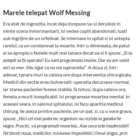
Marele telepat Wolf Messing
Era atat de ingrozita, incat deja incepuse sa-si deruleze in
minte scena inmormantarii, isi vedea copiii abandonati, luati
sub ingrijire de un orfelinat. Se internase in spital si isi astepta
randul, ca un condamnat la moarte. Intr-o dimineata, de patul
ei se apropie o fe­meie mult mai tanara decat ea si ii spuse:
„Si tu
astepti sa fii operata? Eu sunt programata maine. Dar eu am venit
aici sa mor. Stiu sigur ca nu voi supravietui”
. A doua zi, in­tr-
adevar, tanara muri la cateva ore dupa interventia chirurgicala.
Medicii din sectie erau bulversati: ope­ratia decursese normal,
iar starea pacientei fusese sta­bila. Si totusi, dupa cateva ore,
femeia a murit inex­plicabil. Isi programase moartea mental. In
aceeasi seara, in salonul spitalului, isi facu aparitia medicul
chirurg. Se aseza printre paciente, pe un pat, si, cu o voce grava,
spuse:
„Nici cel mai puternic orga­nism nu rezista la gandurile
negre. Practic, va pro­gramati moar­tea.. Asa ceva este inad­misibil!
Ne faceti noua, me­dicilor, misiunea im­posibila! Omul singur, prin