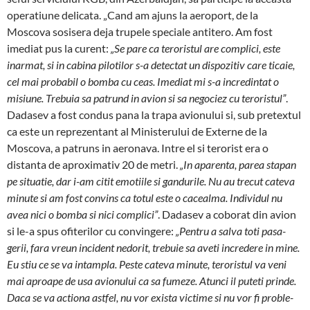
operatiune delicata. „Cand am ajuns la aeroport, de la
Moscova sosisera deja trupele speciale antitero. Am fost
imediat pus la curent:
„Se pare ca teroristul are com­plici, este
inarmat, si in ca­bina pilotilor s-a de­tec­tat un dispozitiv care ticaie,
cel mai probabil o bomba cu ceas. Imediat mi s-a in­cre­dintat o
misiune. Trebuia sa patrund in avion si sa ne­gociez cu teroristul”
.
Dadasev a fost condus pana la trapa avionului si, sub pretextul
ca este un reprezentant al Ministerului de Externe de la
Moscova, a patruns in aeronava. Intre el si terorist era o
distanta de apro­ximativ 20 de metri.
„In aparenta, parea stapan
pe situatie, dar i-am citit emotiile si gandurile. Nu au tre­cut cateva
minute si am fost convins ca totul este o ca­cealma. Individul nu
avea nici o bomba si nici com­plici”
. Dadasev a coborat din avion
si le-a spus ofi­terilor cu convingere:
„Pentru a salva toti pa­sa­
gerii, fa­ra vreun incident nedorit, trebuie sa aveti in­credere in mine.
Eu stiu ce se va intampla. Peste cateva minute, teroristul va veni
mai aproape de usa avionului ca sa fumeze. Atunci il puteti prinde.
Daca se va ac­tiona astfel, nu vor exista victime si nu vor fi pro­ble­