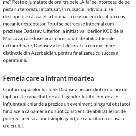
me”
. Pes­te o jumatate de ora, trupele „Alfa” se in­tor­ceau de pe
pista cu teroristul incatusat. In rucsacul in­di­vidului se
descoperise ca asa-zisa bomba cu ceas nu era decat un ceas
mecanic desteptator. Totul se petre­cu­se intocmai cum
prezisese Dadasev. Ulterior, la initia­ti­va liderilor KGB de la
Moscova, care fusesera impre­sionati de abilitatile sale
extraordinare, Dadasev a fost decorat cu cea mai mare
distinctie din Azerbaidjan, pentru finali­zarea cu succes a
operatiunii.
Femeia care a infrant moartea
Conform spuselor lui Tofik Dadasev, fiecare dintre noi are de
fapt aceste capacitati, de a citi gandurile altui om, de a le
influenta si chiar de a prezice un eveniment, singurul obstacol
fiind acela ca oamenii nu sunt con­stienti de abilitatile lor, de
puterea imensa a unui sim­plu gand, de capacitatea uriasa a
creierului.