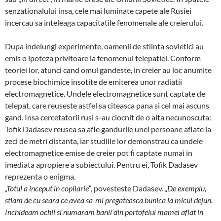
senzationalului insa, cele mai luminate capete ale Ru­siei
incercau sa in­teleaga capacitatile fenomenale ale cre­ierului.
Dupa indelungi experimente, oamenii de stiinta so­vietici au
emis o ipoteza privitoare la fenomenul tele­patiei. Conform
teoriei lor, atunci cand omul gandeste, in creier au loc anumite
procese biochimice insotite de emiterea unor radiatii
electromagnetice. Undele elec­tro­magnetice sunt captate de
telepat, care reu­seste astfel sa citeasca pana si cel mai ascuns
gand. Insa cercetatorii rusi s-au ciocnit de o alta necu­nos­cuta:
Tofik Dadasev reusea sa afle gandurile unei per­soane aflate la
zeci de metri distanta, iar studiile lor demonstrau ca un­dele
electromagnetice emise de creier pot fi captate numai in
imediata apropiere a subiectului. Pentru ei, Tofik Dadasev
reprezenta o enig­ma.
„Totul a inceput in copilarie”
, povesteste Dadasev.
„De exemplu,
stiam de cu seara ce avea sa-mi prega­teas­ca bunica la micul dejun.
Inchideam ochii si nu­maram banii din portofelul mamei aflat in