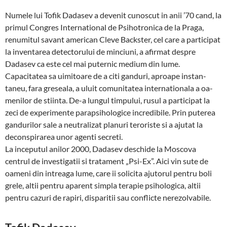
Numele lui Tofik Dadasev a devenit cu­noscut in anii ’70 cand, la
primul Con­gres International de Psihotronica de la Praga,
renumitul savant american Cleve Backster, cel care a participat
la in­ven­ta­rea detectorului de minciuni, a afirmat des­pre
Dadasev ca este cel mai puternic me­dium din lume.
Capacitatea sa uimi­toa­re de a citi gan­duri, aproape instan­
taneu, fara gre­seala, a uluit co­mu­nitatea internationala a oa­
me­nilor de stiinta. De-a lungul timpului, rusul a par­ticipat la
zeci de experimente pa­ra­psi­hologice in­cre­dibile. Prin puterea
gan­durilor sale a neutralizat planuri te­roriste si a ajutat la
deconspirarea unor agenti secreti.
La inceputul anilor 2000, Dadasev des­­chide la Moscova
centrul de inves­ti­gatii si trata­ment „Psi-Ex”. Aici vin sute de
oameni din intreaga lume, care ii soli­cita ajutorul pentru boli
grele, altii pentru aparent simpla tera­pie psihologica, altii
pentru ca­zuri de rapiri, dis­paritii sau con­flicte nere­zol­vabile.