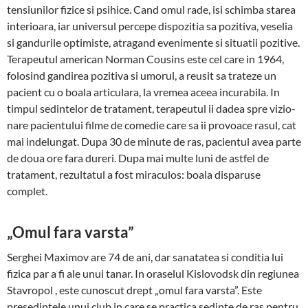
tensiunilor fizice si psihice. Cand omul rade, isi schim­ba starea
interioara, iar universul per­cepe dis­po­zitia sa pozitiva, veselia
si gandurile op­timiste, atra­­gand evenimente si situatii pozitive.
Terapeutul ame­rican Norman Cousins este cel care in 1964,
folosind gan­direa pozitiva si umo­rul, a reusit sa trateze un
pacient cu o boala articulara, la vremea aceea incu­rabila. In
timpul sedintelor de trata­ment, terapeutul ii dadea spre vizio­
nare pacientului filme de comedie care sa ii provoace rasul, cat
mai indelungat. Dupa 30 de minute de ras, pacientul avea parte
de doua ore fara dureri. Dupa mai multe luni de astfel de
tratament, rezultatul a fost miraculos: boala disparuse
complet.
„Omul fara varsta”
Serghei Maximov are 74 de ani, dar sanatatea si conditia lui
fizica par a fi ale unui tanar. In oraselul Kislo­vodsk din regiunea
Stavropol , este cunoscut drept „omul fara varsta”. Este
presedintele unui club in care se practica sedinte de ras pentru