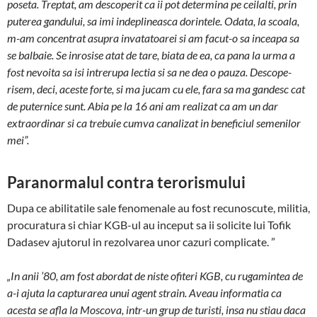
poseta. Treptat, am descoperit ca ii pot determina pe cei­lalti, prin
puterea gandului, sa imi indeplineasca dorintele. Odata, la scoala,
m-am concentrat asupra invatatoarei si am facut-o sa inceapa sa
se balbaie. Se inrosise atat de tare, biata de ea, ca pana la urma a
fost nevoita sa isi intrerupa lectia si sa ne dea o pauza. Descope­
risem, deci, aceste forte, si ma jucam cu ele, fara sa ma gandesc cat
de puternice sunt. Abia pe la 16 ani am realizat ca am un dar
extraordinar si ca tre­buie cumva canalizat in beneficiul seme­nilor
mei”.
Paranormalul contra terorismului
Dupa ce abilitatile sale fenomenale au fost recunoscute, militia,
procuratura si chiar KGB-ul au inceput sa ii solicite lui Tofik
Dadasev ajutorul in rezolvarea unor cazuri complicate. ”
„In anii ’80, am fost abordat de niste ofiteri KGB, cu ru­ga­min­tea de
a-i ajuta la capturarea unui agent strain. Aveau informatia ca
acesta se afla la Moscova, intr-un grup de turisti, insa nu stiau da­ca