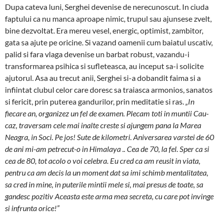
Dupa cateva luni, Serghei de­venise de ne­re­cunoscut. In ciuda
fap­tului ca nu man­ca aproape nimic, trupul sau ajun­sese zvelt,
bine dezvol­tat. Era mereu vesel, energic, optimist, zambi­tor,
gata sa ajute pe oricine. Si vazand oamenii cum baiatul uscativ,
palid si fara vlaga devenise un barbat robust, va­zandu-i
transfor­ma­rea psihica si su­fleteasca, au inceput sa-i solicite
aju­torul. Asa au trecut anii, Serghei si-a dobandit faima si a
infiintat clubul celor care doresc sa traiasca ar­monios, sanatos
si fericit, prin puterea gandu­rilor, prin meditatie si ras.
„In
fiecare an, organizez un fel de examen. Plecam toti in muntii Cau­
caz, tra­versam cele mai inalte creste si ajungem pana la Ma­rea
Nea­gra, in Soci. Pe jos! Sute de ki­lo­metri. Ani­ver­sarea varstei de 60
de ani mi-am petrecut-o in Hima­laya .. Cea de 70, la fel. Sper ca si
cea de 80, tot acolo o voi celebra. Eu cred ca am reusit in viata,
pentru ca am decis la un mo­ment dat sa imi schimb menta­li­tatea,
sa cred in mine, in pu­terile mintii mele si, mai presus de toate, sa
gandesc pozitiv Aceasta este arma mea secreta, cu care pot invinge
si infrunta orice!”