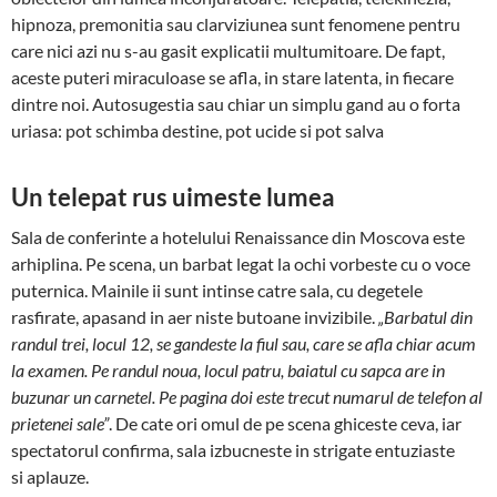
hipnoza, premonitia sau clarviziunea sunt fenomene pentru
care nici azi nu s-au gasit explicatii multumitoare. De fapt,
aceste puteri miraculoase se afla, in stare latenta, in fiecare
dintre noi. Autosugestia sau chiar un simplu gand au o forta
uriasa: pot schimba destine, pot ucide si pot salva
Un telepat rus uimeste lumea
Sala de conferinte a hotelului Renaissance din Mos­co­va este
arhiplina. Pe scena, un barbat legat la ochi vor­beste cu o voce
puternica. Mainile ii sunt intinse ca­tre sala, cu degetele
rasfirate, apasand in aer niste bu­toane invizibile.
„Barbatul din
randul trei, locul 12, se gandeste la fiul sau, care se afla chiar acum
la examen. Pe randul noua, locul patru, baiatul cu sapca are in
buzunar un carnetel. Pe pagina doi este trecut numarul de telefon al
prietenei sale”
. De cate ori omul de pe sce­na ghiceste ceva, iar
spectatorul confir­ma, sala iz­bucneste in strigate entuziaste
si aplauze.