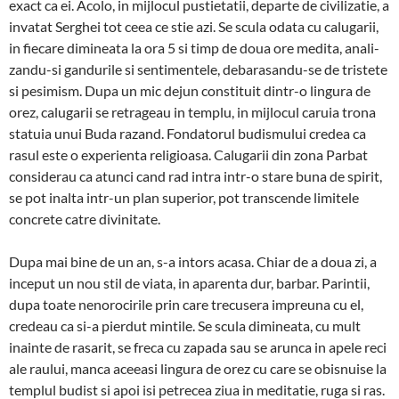
exact ca ei. Acolo, in mij­locul pustietatii, departe de civili­zatie, a
invatat Ser­ghei tot ceea ce stie azi. Se scula odata cu calugarii,
in fiecare dimineata la ora 5 si timp de doua ore medita, anali­
zan­du-si gandurile si senti­mentele, debara­­san­du-se de tristete
si pesimism. Dupa un mic de­jun constituit dintr-o lingura de
orez, ca­lu­garii se retrageau in tem­plu, in mijlocul caruia trona
statuia unui Buda razand. Fondatorul budis­mu­­lui credea ca
rasul este o expe­rien­­ta religioasa. Calugarii din zona Parbat
considerau ca atunci cand rad intra intr-o stare buna de spirit,
se pot inalta intr-un plan superior, pot trans­cende limitele
concrete catre divini­ta­te.
Dupa mai bine de un an, s-a intors acasa. Chiar de a doua zi, a
inceput un nou stil de viata, in aparenta dur, barbar. Parintii,
dupa toate nenorocirile prin care trecusera impreuna cu el,
credeau ca si-a pierdut min­tile. Se scula dimineata, cu mult
inainte de rasarit, se fre­ca cu zapada sau se arunca in apele reci
ale rau­lui, manca aceeasi lingura de orez cu care se obisnuise la
templul budist si apoi isi petrecea ziua in meditatie, ru­ga si ras.