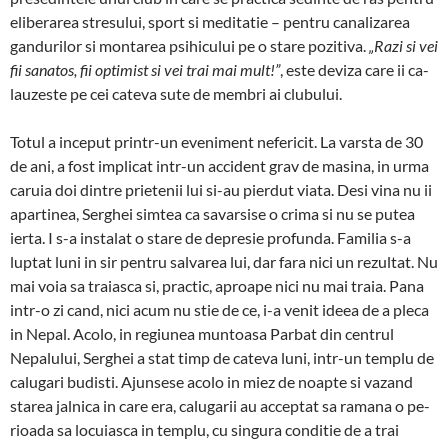
eliberarea stre­sului, sport si meditatie – pentru ca­nali­zarea
gandurilor si mon­tarea psihicului pe o stare po­zitiva.
„Razi si vei
fii sana­tos, fii optimist si vei trai mai mult!”
, este deviza care ii ca­
lau­zeste pe cei cateva sute de membri ai clu­bului.
Totul a inceput printr-un eveniment ne­fericit. La vars­ta de 30
de ani, a fost im­pli­cat intr-un accident grav de masina, in urma
caruia doi dintre prietenii lui si-au pierdut viata. Desi vina nu ii
apar­tinea, Serghei simtea ca sa­varsise o crima si nu se putea
ierta. I s-a instalat o stare de de­presie profunda. Fa­milia s-a
luptat luni in sir pentru salvarea lui, dar fara nici un rezul­tat. Nu
mai voia sa tra­­iasca si, practic, aproape nici nu mai traia. Pana
intr-o zi cand, nici acum nu stie de ce, i-a venit ideea de a pleca
in Ne­pal. Acolo, in regiunea muntoasa Parbat din centrul
Nepalului, Serghei a stat timp de cateva luni, intr-un templu de
calugari budisti. Ajun­sese acolo in miez de noapte si vazand
starea jalnica in care era, calugarii au acceptat sa ramana o pe­
rioa­da sa locuiasca in templu, cu singura con­ditie de a trai