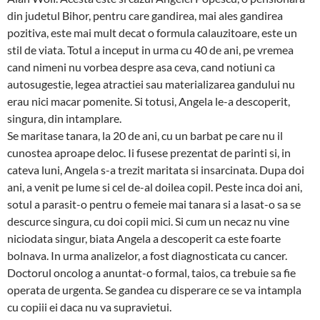
din judetul Bihor, pentru care gan­direa, mai ales gandirea
pozitiva, este mai mult decat o formula calau­zitoare, este un
stil de viata. Totul a inceput in urma cu 40 de ani, pe vremea
cand nimeni nu vorbea despre asa ceva, cand notiuni ca
autosu­ges­tie, legea atractiei sau ma­terializarea gandului nu
erau nici macar pomenite. Si totusi, Angela le-a descoperit,
singura, din intam­plare.
Se maritase tanara, la 20 de ani, cu un barbat pe care nu il
cunostea aproape deloc. Ii fusese prezentat de parinti si, in
cateva luni, Angela s-a trezit maritata si insarcinata. Dupa doi
ani, a venit pe lume si cel de-al doilea copil. Peste inca doi ani,
sotul a parasit-o pentru o femeie mai tanara si a lasat-o sa se
descurce singura, cu doi copii mici. Si cum un necaz nu vine
niciodata singur, biata Angela a descoperit ca este foarte
bolnava. In urma analizelor, a fost diagnosticata cu cancer.
Doc­torul oncolog a anuntat-o formal, taios, ca trebuie sa fie
operata de urgenta. Se gandea cu disperare ce se va intampla
cu copiii ei daca nu va supravietui.