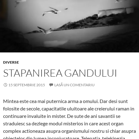
DIVERSE
STAPANIREA GANDULUI
15 SEPTEMBRIE 2015
LASĂ UN COMENTARIU
Mintea este cea mai puternica arma a omului. Dar desi sunt
folosite de secole, capacitatile uluitoare ale creierului raman in
continuare invaluite in mister. De sute de ani savantii se
straduiesc sa dezlege modul misterios in care acest organ
complex actioneaza asupra organismului nostru si chiar asupra
obiectelor din lumea inconjuratoare. Telepatia, telekinezia,