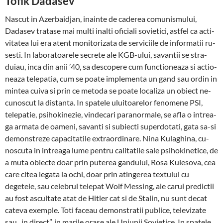
Tofik Dadasev
Nascut in Azerbaidjan, ina­inte de caderea comunis­mu­lui,
Dadasev tratase mai multi inalti oficiali sovietici, astfel ca acti­
vi­tatea lui era atent monitorizata de servi­ci­ile de informatii ru­
sesti. In la­boratoarele secrete ale KGB-ului, savantii se stra­
duiau, inca din anii ’40, sa des­copere cum functioneaza si ac­tio­
neaza tele­patia, cum se poate im­plementa un gand sau ordin in
mintea cuiva si prin ce meto­da se poate localiza un obiect ne­­
cunoscut la distanta. In spa­tele uluitoarelor fenomene PSI,
telepatie, psihokinezie, vin­de­cari paranormale, se afla o in­trea­
ga armata de oa­meni, sa­vanti si subiecti superdotati, gata sa-si
de­monstreze ca­pa­citatile extraordinare. Nina Ku­laghina, cu­
noscuta in intreaga lume pentru calitatile sale psi­ho­kinetice, de
a muta obiecte doar prin puterea gan­dului, Rosa Kule­sova, cea
care citea legata la ochi, doar prin atingerea tex­tului cu
degetele, sau celebrul telepat Wolf Messing, ale carui predictii
au fost ascultate atat de Hitler cat si de Stalin, nu sunt decat
cateva exemple. Toti faceau de­monstratii publice, televizate
sau „in di­rect”, in marile orase ale Uniunii Sovietice. In spatele