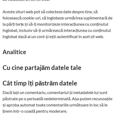
Aceste situri web pot să colecteze date despre tine, să
folosească cookie-uri, să înglobeze urmărirea suplimentară de
la părți terțe și să-ți monitorizeze interacțiunea cu conținutul
înglobat, inclusiv să-ți urmărească interacțiunea cu conținutul
înglobat dacă ai un cont și ești autentificat în acel sit web.
Analitice
Cu cine partajăm datele tale
Cât timp îți păstrăm datele
Dacă lași un comentariu, comentariul și metadatele lui sunt
păstrate pe o perioadă nedeterminată. Așa putem recunoaște
și aproba automat toate comentariile următoare în loc să le
ținem într-o coadă pentru moderare.