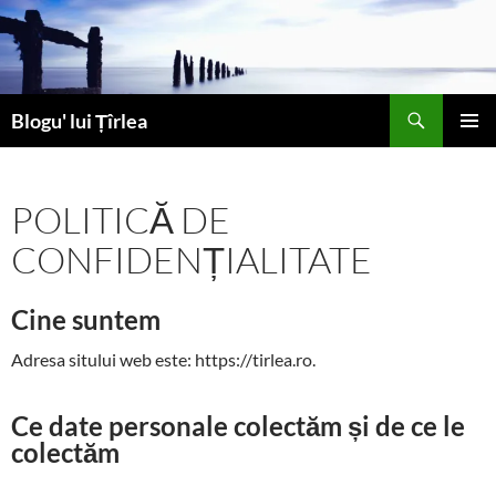
Sari
la
conținut
Caută
Blogu' lui Țîrlea
MENIU
PRINCI
POLITICĂ DE
CONFIDENȚIALITATE
Cine suntem
Adresa sitului web este: https://tirlea.ro.
Ce date personale colectăm și de ce le
colectăm