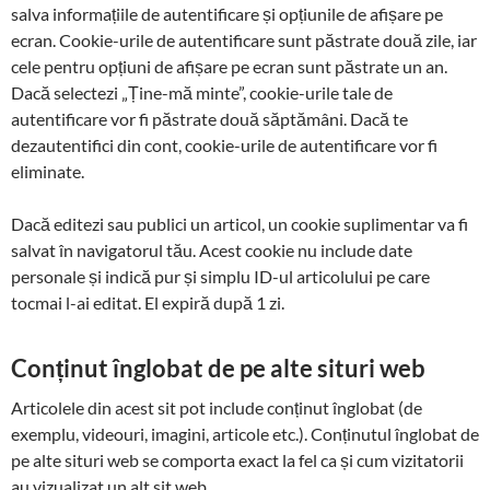
salva informațiile de autentificare și opțiunile de afișare pe
ecran. Cookie-urile de autentificare sunt păstrate două zile, iar
cele pentru opțiuni de afișare pe ecran sunt păstrate un an.
Dacă selectezi „Ține-mă minte”, cookie-urile tale de
autentificare vor fi păstrate două săptămâni. Dacă te
dezautentifici din cont, cookie-urile de autentificare vor fi
eliminate.
Dacă editezi sau publici un articol, un cookie suplimentar va fi
salvat în navigatorul tău. Acest cookie nu include date
personale și indică pur și simplu ID-ul articolului pe care
tocmai l-ai editat. El expiră după 1 zi.
Conținut înglobat de pe alte situri web
Articolele din acest sit pot include conținut înglobat (de
exemplu, videouri, imagini, articole etc.). Conținutul înglobat de
pe alte situri web se comporta exact la fel ca și cum vizitatorii
au vizualizat un alt sit web.